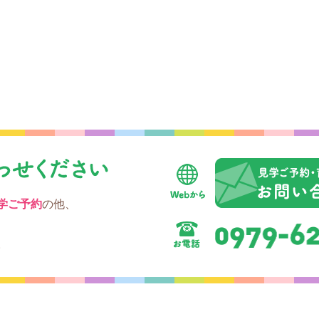
学ご予約
の他、
。